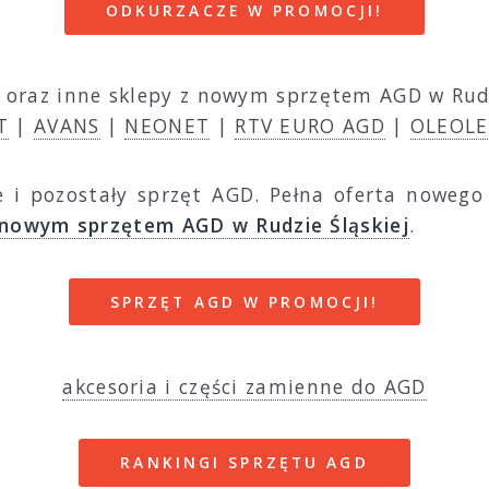
ODKURZACZE W PROMOCJI!
oraz inne sklepy z nowym sprzętem AGD w Rudz
T
|
AVANS
|
NEONET
|
RTV EURO AGD
|
OLEOLE
 i pozostały sprzęt AGD. Pełna oferta nowego
 nowym sprzętem AGD w Rudzie Śląskiej
.
SPRZĘT AGD W PROMOCJI!
akcesoria i części zamienne do AGD
RANKINGI SPRZĘTU AGD