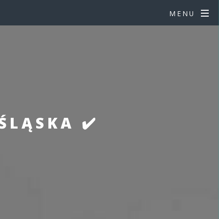
MENU
LĄSKA ✔️