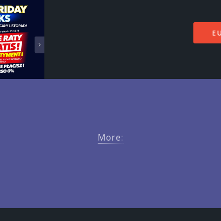
E
More: