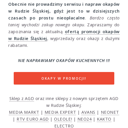
Obecnie nie prowadzimy serwisu i napraw okapów
w Rudzie Śląskiej, gdyż jest to w dzisiejszych
czasach po prostu nieopłacalne
.
Bardzo często
taniej wychodzi zakup nowego okapu
. Zapraszamy do
zapoznania się z aktualną
ofertą promocji okapów
w Rudzie Śląskiej
, wyprzedaży oraz okazji z dużymi
rabatami.
NIE NAPRAWIAMY OKAPÓW KUCHENNYCH !!!
OKAPY W PROMOCJI!
Sklep z AGD
oraz inne sklepy z nowym sprzętem AGD
w Rudzie Śląskiej:
MEDIA MARKT
|
MEDIA EXPERT
|
AVANS
|
NEONET
|
RTV EURO AGD
|
OLEOLE!
|
NEO24
|
KAKTO
|
ELECTRO