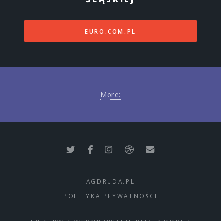
EURO.COM.PL
More:
AGDRUDA.PL
POLITYKA PRYWATNOŚCI