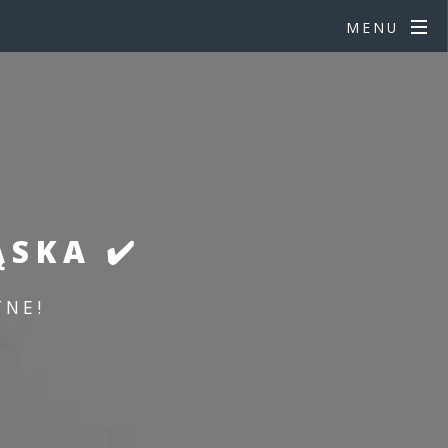
MENU
SKA ✔️
TNE!