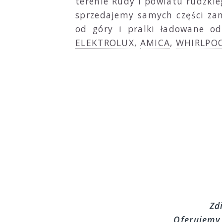
terenie Rudy i powiatu rudzki
sprzedajemy samych części zam
od góry i pralki ładowane od
ELEKTROLUX
,
AMICA
,
WHIRLPO
Zd
Oferujemy