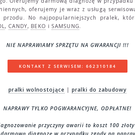
ego. Oferujemy darmową diagnozę w przypadku
iennych, oferujemy je wraz z usługą serwiso
 przodu. No najpopularniejszych pralek, któr
OL
,
CANDY
,
BEKO
i
SAMSUNG
.
NIE NAPRAWIAMY SPRZĘTU NA GWARANCJI !!!
KONTAKT Z SERWISEM: 662310184
pralki wolnostojące
|
pralki do zabudowy
NAPRAWY TYLKO POGWARANCYJNE, ODPŁATNE!
iagnozowanie przyczyny awarii to koszt 100 złoty
 darmową diagnozę w przypadku zgody na napraw