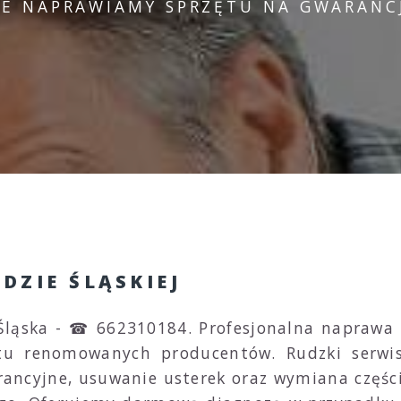
IE NAPRAWIAMY SPRZĘTU NA GWARANCJ
DZIE ŚLĄSKIEJ
Śląska - ☎ 662310184. Profesjonalna naprawa pr
tu renomowanych producentów. Rudzki serwis 
ncyjne, usuwanie usterek oraz wymiana części