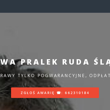
WA PRALEK RUDA ŚLĄ
RAWY TYLKO POGWARANCYJNE, ODPŁA
ZGŁOŚ AWARIĘ ☎: 662310184