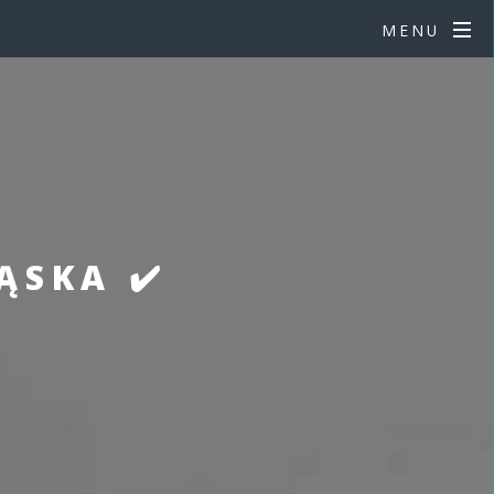
MENU
ĄSKA ✔️