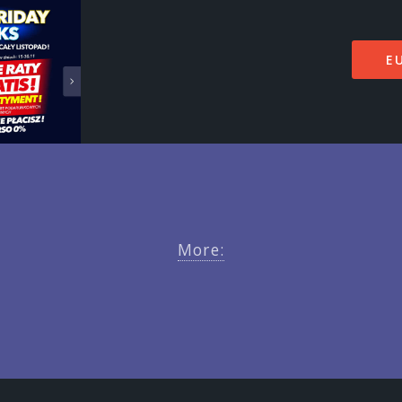
E
More: