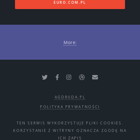
EURO.COM.PL
More:
AGDRUDA.PL
POLITYKA PRYWATNOŚCI
TEN SERWIS WYKORZYSTUJE PLIKI COOKIES.
KORZYSTANIE Z WITRYNY OZNACZA ZGODĘ NA
ICH ZAPIS